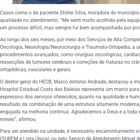
Casos como o da paciente Shirlei Silva, moradora do município
qualidade no atendimento. “Me senti muito acolhida pela equip
um processo difícil, mas sempre fui bem acompanhada por profi
Ao longo dos seis meses, por meio dos Serviços de Alta Comple
Oncologia, Neurologia/Neurocirurgia e Traumato-Ortopedia, a 
procedimentos avançados, como cirurgias oncológicas, cardíaca
ressecções de tumores cerebrais e correções de fraturas no crâni
ortopédicas, vasculares e gerais.
O diretor geral do HECB, Marco Antônio Andrade, destacou a im
Hospital Estadual Costa das Baleias representa um marco para
expressivo dos serviços oferecidos, quanto na qualidade e hum
resultado da combinação de uma estrutura altamente moderna,
engajada na melhoria contínua. Agradecemos a Deus e a toda e
meses”, afirmou.
Para ser atendido na unidade, é necessário encaminhamento vi
(SUREM e Lista Única) ou pelo Serviço de Atendimento Móvel 