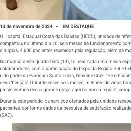
13 de novembro de 2024
EM DESTAQUE
O Hospital Estadual Costa das Baleias (HECB), unidade de refer
completou, no último dia 10, seis meses de funcionamento co
cirurgias, 4.600 pacientes recebidos pela regulação, além de m
Na manhã desta quarta-feira (13), foi realizada uma missa es
colaboradores, com a participação do bispo da Região Sul e Ext
e do padre da Paróquia Santa Luzia, Giovane Cruz. “Se o hospi
seria ‘benção’. Durante esses seis meses, milhares de vidas fo
precisávamos dessa grande graça aqui na nossa região”, compa
Durante este período, os serviços ofertados pela unidade rec
pacientes, conforme dados da pesquisa de satisfação realizada
(SAC).