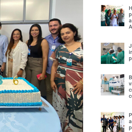
H
p
a
A
J
i
p
B
v
c
c
P
a
p