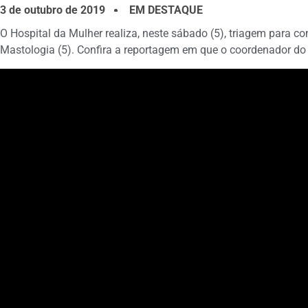
3 de outubro de 2019
EM DESTAQUE
O Hospital da Mulher realiza, neste sábado (5), triagem para co
Mastologia (5). Confira a reportagem em que o coordenador do s