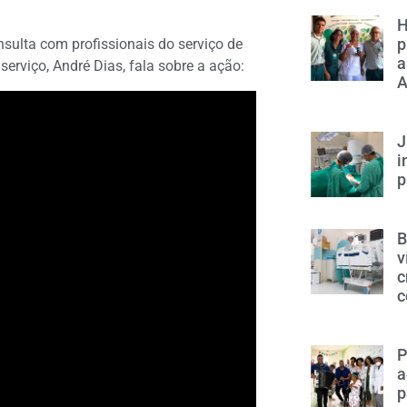
H
p
nsulta com profissionais do serviço de
a
erviço, André Dias, fala sobre a ação:
A
J
i
p
B
v
c
c
P
a
p