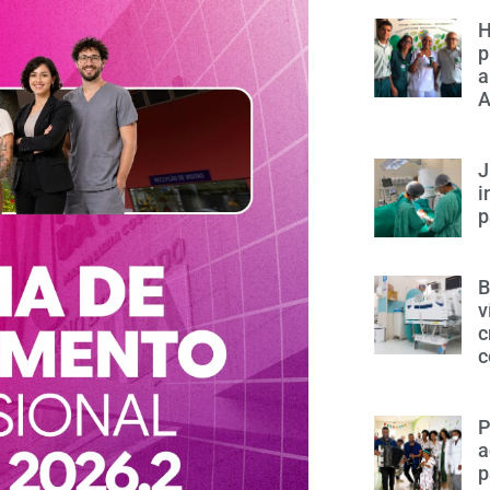
H
p
a
A
J
i
p
B
v
c
c
P
a
p