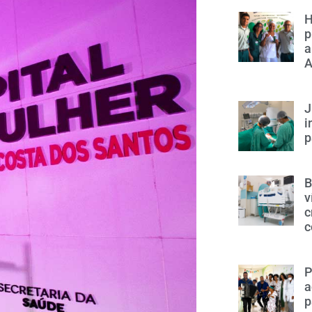
H
p
a
A
J
i
p
B
v
c
c
P
a
p