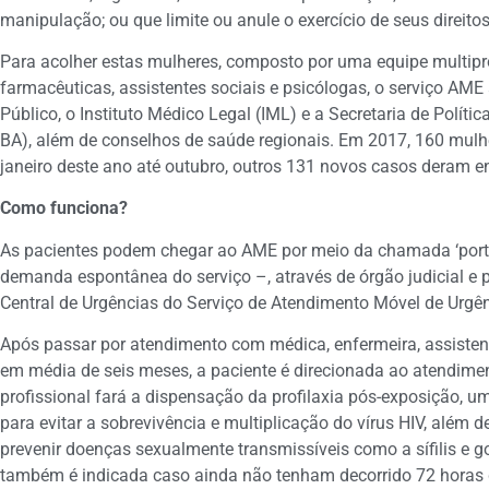
manipulação; ou que limite ou anule o exercício de seus direitos
Para acolher estas mulheres, composto por uma equipe multipr
farmacêuticas, assistentes sociais e psicólogas, o serviço AME
Público, o Instituto Médico Legal (IML) e a Secretaria de Polít
BA), além de conselhos de saúde regionais. Em 2017, 160 mulhe
janeiro deste ano até outubro, outros 131 novos casos deram e
Como funciona?
As pacientes podem chegar ao AME por meio da chamada ‘porta
demanda espontânea do serviço –, através de órgão judicial e p
Central de Urgências do Serviço de Atendimento Móvel de Urgê
Após passar por atendimento com médica, enfermeira, assistent
em média de seis meses, a paciente é direcionada ao atendim
profissional fará a dispensação da profilaxia pós-exposição, um
para evitar a sobrevivência e multiplicação do vírus HIV, além
prevenir doenças sexualmente transmissíveis como a sífilis e go
também é indicada caso ainda não tenham decorrido 72 horas 