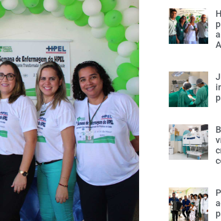
H
p
a
A
J
i
p
B
v
c
c
P
a
p