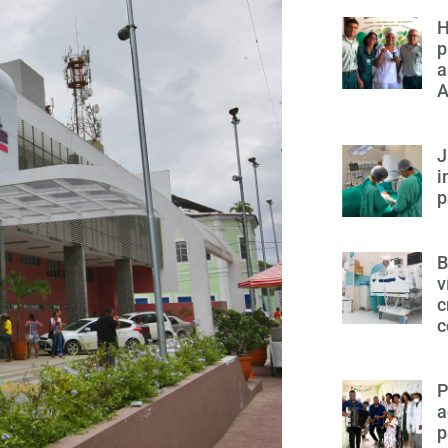
H
p
a
A
J
i
p
B
v
c
c
P
a
p