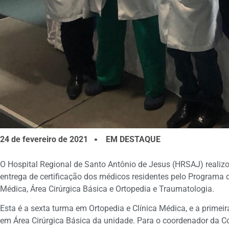
24 de fevereiro de 2021
EM DESTAQUE
O Hospital Regional de Santo Antônio de Jesus (HRSAJ) realizo
entrega de certificação dos médicos residentes pelo Programa 
Médica, Área Cirúrgica Básica e Ortopedia e Traumatologia.
Esta é a sexta turma em Ortopedia e Clínica Médica, e a primei
em Área Cirúrgica Básica da unidade. Para o coordenador da 