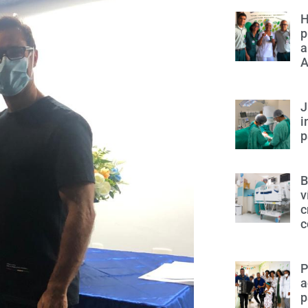
H
p
a
A
J
i
p
B
v
c
c
P
a
p