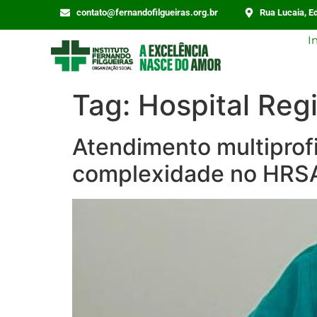
contato@fernandofilgueiras.org.br
Rua Lucaia, Ed
I
Tag:
Hospital Reg
Atendimento multiprof
complexidade no HRS