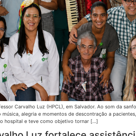
fessor Carvalho Luz (HPCL), em Salvador. Ao som da sanfo
o música, alegria e momentos de descontração a pacientes
hospital e teve como objetivo tornar […]
valho Luz fortalece assistênci