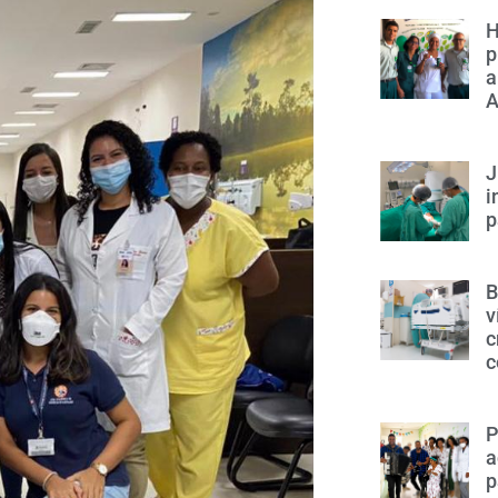
H
p
a
A
J
i
p
B
v
c
c
P
a
p