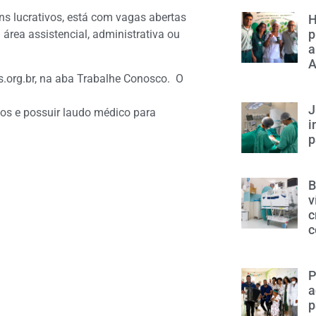
ins lucrativos, está com vagas abertas
H
p
área assistencial, administrativa ou
a
A
as.org.br, na aba Trabalhe Conosco. O
J
nos e possuir laudo médico para
i
p
B
v
c
c
P
a
p