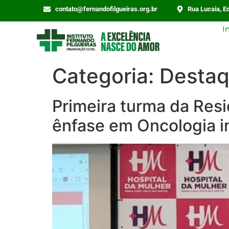
contato@fernandofilgueiras.org.br
Rua Lucaia, Ed
I
Categoria:
Desta
Primeira turma da Res
ênfase em Oncologia in